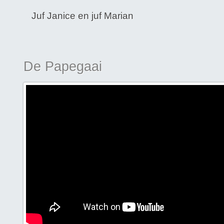
Juf Janice en juf Marian
De Papegaai