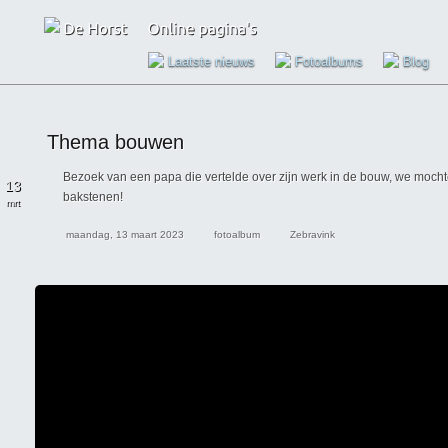
Laatste nieuws
Fotoalbums
Blog
Thema bouwen
Bezoek van een papa die vertelde over zijn werk in de bouw, we moch
13
bakstenen!
mrt
maandag, 13 maart 2023
fotoalbum
Zebravink