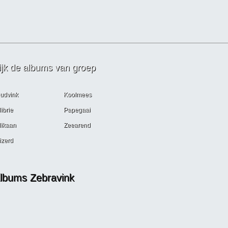
ijk de albums van groep
udvink
Koolmees
ibrie
Papegaai
likaan
Zeearend
izerd
lbums Zebravink