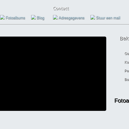
Fotoalbums
Blog
Adresgegevens
Stuur een mail
Bek
Go
Kol
Pe
Bu
Fotoa