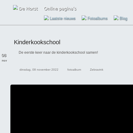
Laatste nieuws
Fotoalbums
Blog
Kinderkookschool
De eerste keer naar de kinderkookschool samen!
08
nov
dinsdag, 08 november 2022
fotoalbum
Zebravink