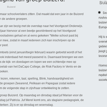
Bui
Buizerd
De 
maar schoolverlaters zitten. Dat maakt dat een jaar in de Buizerd
roofvo
 in de andere groepen.
buizer
aar zijn we bezig met de overstap naar het Voortgezet Onderwijs.
Europa
ljaar hiervoor al een beetje georiënteerd op het Voortgezet
hooladvies gehad en al eens gekeken "Welke school past bij
Hij is
er mee, zodat in maart iedereen zich kan inschrijven op de
overwi
r past.
gebied
jaagt 
omtoets (eind januari/begin februari) waarin getoetst wordt of het
bosra
ook inderdaad het meest passend is. Daarnaast brengen we een
ns de kijk- en doedagen en lopen we een ochtendje mee op
Normaa
oelab van het DaCapo College, de Risk Factory in Venlo en de
buizer
zoeken.
reptie
lezen, rekenen, taal, spelling, Blink, handvaardigheid en
aasete
e groepen Zeearend, Pelikaan en Papegaai zodat iedere
om de volgende stap in zijn/haar ontwikkeling te zetten.
n groep Buizerd. Op maandag en dinsdag staat juf Marian voor de
ag juf Patricia. Juf Merel komt ons, als stagiaire pedagogiek, de
sterken. Zij is er op dinsdag en woensdag.