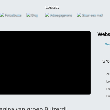
Fotoalbums
Blog
Adresgegevens
Stuur een mail
Websi
Gro
Gro
Ze
Le
Pe
Bu