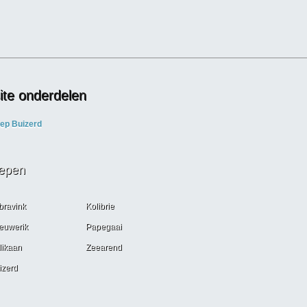
te onderdelen
ep Buizerd
epen
bravink
Kolibrie
euwerik
Papegaai
likaan
Zeearend
izerd