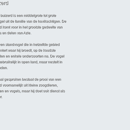
zerd
buizerd is een middelgrote tot grote
gel uit de familie van de havikachtigen. De
d komt voor in het grootste gedeelte van
 en delen van Azie.
 een standvogel die in hetzelfde gebied
ntert waar hij broedt, op de koudste
en en enkele ondersoorten na. De vogel
gebruikelijk in open land, maar nestelt in
nden.
l gesproken bestaat de prooi van een
d voornamelijk uit kleine zoogdieren,
len en vogels, maar hij doet ook dienst als
r.