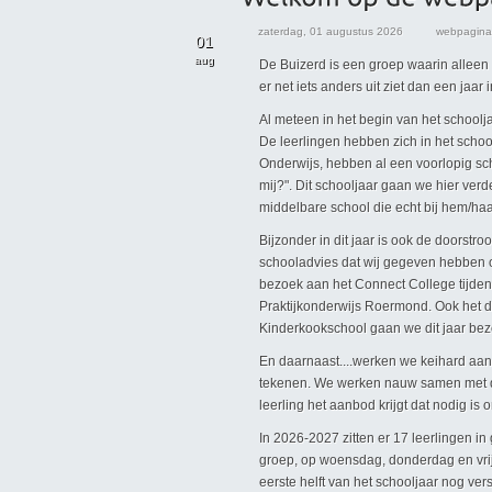
zaterdag, 01 augustus 2026
webpagina
01
aug
De Buizerd is een groep waarin alleen 
er net iets anders uit ziet dan een jaar
Al meteen in het begin van het schoolj
De leerlingen hebben zich in het schoo
Onderwijs, hebben al een voorlopig sc
mij?". Dit schooljaar gaan we hier verd
middelbare school die echt bij hem/haa
Bijzonder in dit jaar is ook de doorstro
schooladvies dat wij gegeven hebben 
bezoek aan het Connect College tijde
Praktijkonderwijs Roermond. Ook het d
Kinderkookschool gaan we dit jaar be
En daarnaast....werken we keihard aan 
tekenen. We werken nauw samen met d
leerling het aanbod krijgt dat nodig is 
In 2026-2027 zitten er 17 leerlingen i
groep, op woensdag, donderdag en vrijd
eerste helft van het schooljaar nog ver