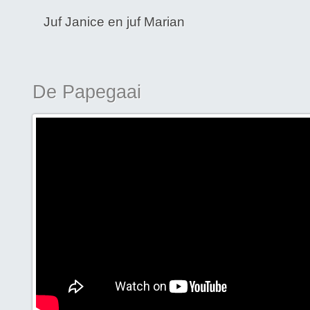
Juf Janice en juf Marian
De Papegaai