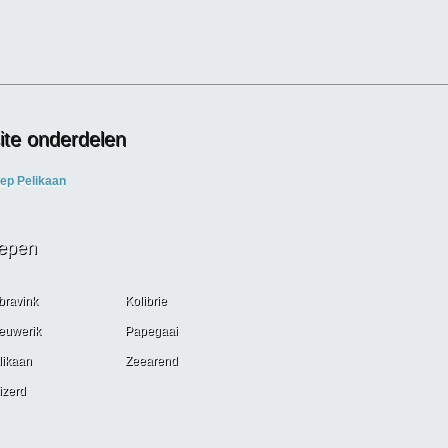
te onderdelen
ep Pelikaan
epen
bravink
Kolibrie
euwerik
Papegaai
likaan
Zeearend
izerd