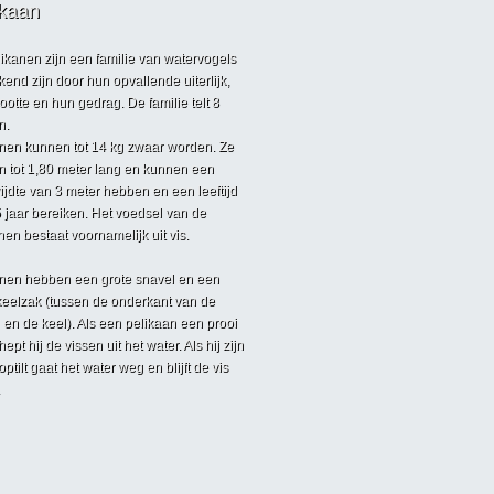
ikaan
ikanen zijn een familie van watervogels
kend zijn door hun opvallende uiterlijk,
ootte en hun gedrag. De familie telt 8
n.
nen kunnen tot 14 kg zwaar worden. Ze
 tot 1,80 meter lang en kunnen een
jdte van 3 meter hebben en een leeftijd
 jaar bereiken. Het voedsel van de
nen bestaat voornamelijk uit vis.
nen hebben een grote snavel en een
keelzak (tussen de onderkant van de
 en de keel). Als een pelikaan een prooi
hept hij de vissen uit het water. Als hij zijn
ptilt gaat het water weg en blijft de vis