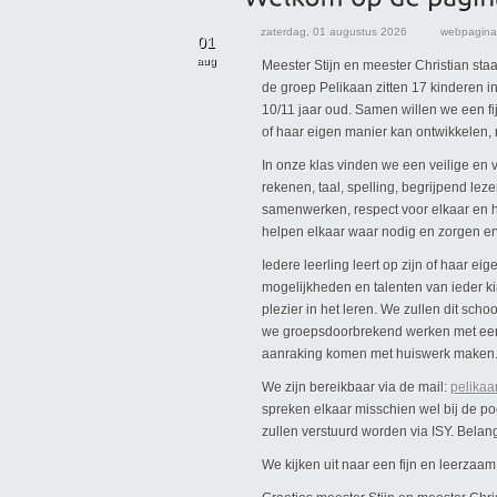
zaterdag, 01 augustus 2026
webpagina
01
aug
Meester Stijn en meester Christian sta
de groep Pelikaan zitten 17 kinderen i
10/11 jaar oud. Samen willen we een fij
of haar eigen manier kan ontwikkelen,
In onze klas vinden we een veilige en v
rekenen, taal, spelling, begrijpend le
samenwerken, respect voor elkaar en h
helpen elkaar waar nodig en zorgen er
Iedere leerling leert op zijn of haar ei
mogelijkheden en talenten van ieder k
plezier in het leren. We zullen dit sc
we groepsdoorbrekend werken met een a
aanraking komen met huiswerk maken.
We zijn bereikbaar via de mail:
pelikaa
spreken elkaar misschien wel bij de po
zullen verstuurd worden via ISY. Belang
We kijken uit naar een fijn en leerzaam