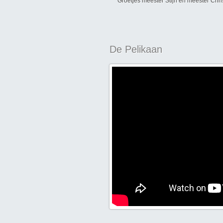
Groetjes meester Stijn en meester Chri
De Pelikaan