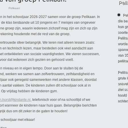
Pel
Pelikaan
Pel
an in het schooljaar 2026-2027 samen voor de groep Pelikaan. In
die be
n de klas bestaande uit 10 jongens en 7 meisjes van ongeveer
hun gr
ne groep zijn, waarin iedereen zichzelf mag zijn en zich op zijn
soorte
 rekening houdende met de rest van de groep.
Pelika
ertrouwde sfeer belangrijk. We leren niet alleen lessen zoals:
worden
zen en technisch lezen, maar besteden ook veel aandacht aan
spanwi
et ontwikkelen van sociale vaardigheden. We vieren successen,
van 35
voor dat iedereen zich gezien en gehoord voelt.
pelika
gen niveau en in eigen tempo. Door aan te sluiten bij de
Pelika
ind, werken we samen aan zelfvertrouwen, zelfstandigheid en
grote 
hooljaar ook geregeld samenwerken met andere klassen, doordat
snavel
antal vakken. De kinderen zullen dit schooljaar ook al in
ziet sc
 Op vrijdag hebben de kinderen gym.
hoofd o
n.horst@kindante.nl
, telefonisch voor of na schooltijd of we
achter.
ort wanneer de kinderen naar huis gaan. Belangrijke berichten
rijk dus om dit zeker in de gaten te houden!
 schooljaar met elkaar!