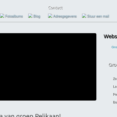
Fotoalbums
Blog
Adresgegevens
Stuur een mail
Websi
Gro
Gro
Ze
Le
Pe
Bu